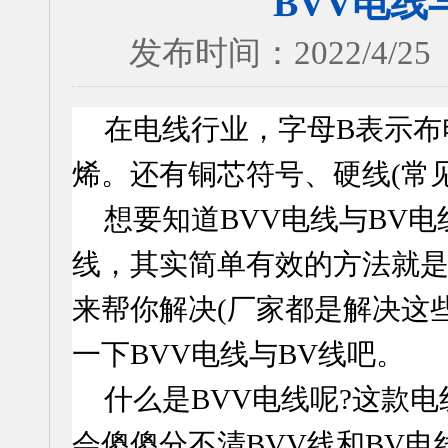
BVV电线
发布时间：2022/4
在电线行业，字母
B
表示布
烯。还有铜芯符号、硬线
(
常
想要知道
BVV
电线与
BV电
线，其实简单有效的方法就
来帮你解决
(
厂家都是解决这
一下
BVV
电线与
BV
线吧。
什么是
BVV
电线
呢
?
这款电
会傻傻分不清
BVV
线和
BV电