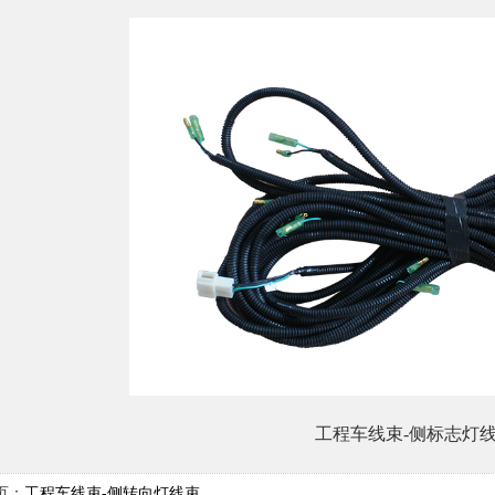
工程车线束-侧标志灯
页：
工程车线束-侧转向灯线束