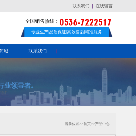
联系我们
在线留言
全国销售热线：
专业生产|品质保证|高效售后|精准服务
商城
联系我们
当前位置>>首页>>
产品中心