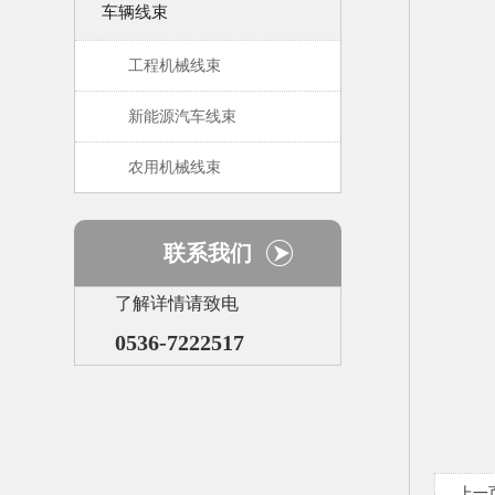
车辆线束
工程机械线束
新能源汽车线束
农用机械线束
联系我们
了解详情请致电
0536-7222517
上一