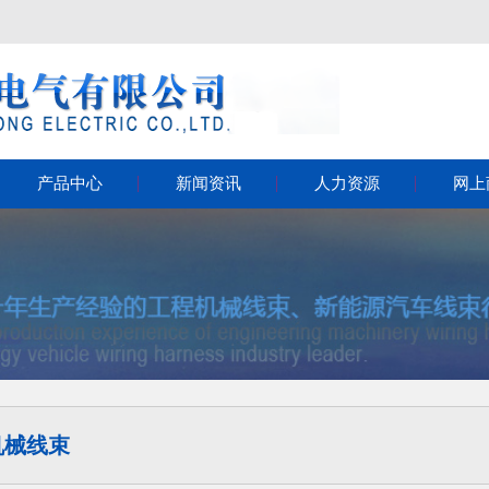
产品中心
新闻资讯
人力资源
网上
机械线束