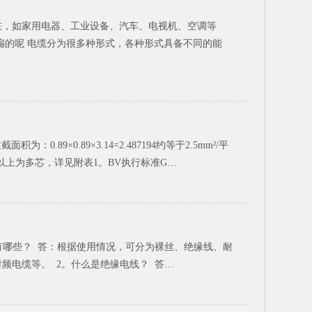
在，如家用电器、工业设备、汽车、电视机、空调等
是扁的呢 电缆分为很多种形式，各种形式具备不同的能
0.89×0.89×3.14=2.487194约等于2.5mm²/平
以上为多芯，详见附表1。BV执行标准G…
有哪些？ 答：根据使用情况，可分为裸丝、绝缘线、耐
频电缆等。 2。什么是绝缘电线？ 答…