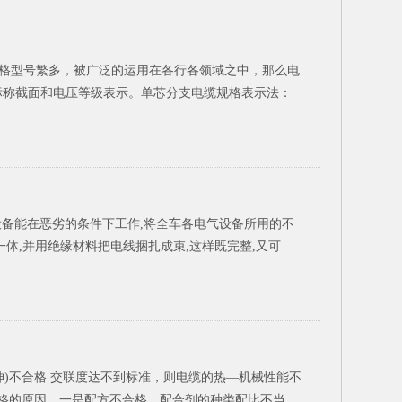
规格型号繁多，被广泛的运用在各行各领域之中，那么电
标称截面和电压等级表示。单芯分支电缆规格表示法：
设备能在恶劣的条件下工作,将全车各电气设备所用的不
体,并用绝缘材料把电线捆扎成束,这样既完整,又可
伸)不合格 交联度达不到标准，则电缆的热—机械性能不
不合格的原因，一是配方不合格，配合剂的种类配比不当，