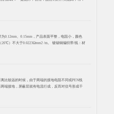
.12mm、0.15mm，产品表面平整，电阻小，颜色
）不大于0.0223Ωmm2 /m。 镀锡铜编织带/线：材
离比较远的时候，由于两端的接地电阻不同或PEN线
果两端接地，屏蔽层就有电流行成，反而对信号形成干