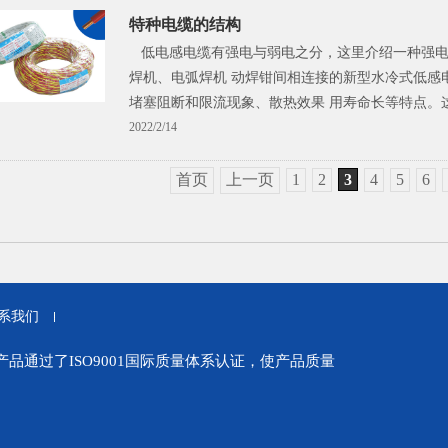
特种电缆的结构
低电感电缆有强电与弱电之分，这里介绍一种强电
焊机、电弧焊机 动焊钳间相连接的新型水冷式低感
堵塞阻断和限流现象、散热效果 用寿命长等特点。
2022/2/14
首页
上一页
1
2
3
4
5
6
系我们
通过了ISO9001国际质量体系认证，使产品质量